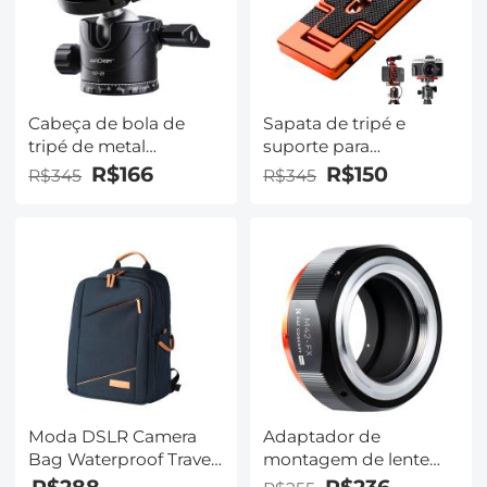
Cabeça de bola de
Sapata de tripé e
tripé de metal
suporte para
profissional
smartphone (2 em 1)
R$166
R$150
R$345
R$345
Panorâmica giratória
padrão ArcaSwiss
de 360 ​​graus com
placa de liberação
rápida de 1/4 de
polegada Nível de
bolha para Tripé
Monopé Slider
Filmadora com câmera
de até 22 libras / 10 kg
Moda DSLR Camera
Adaptador de
Bag Waterproof Travel
montagem de lente
Bag Câmeras Digitais
M42 para Fuji X para