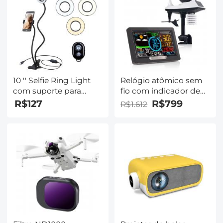
câmera Dslr Nano-
Klear
10 '' Selfie Ring Light
Relógio atômico sem
com suporte para
fio com indicador de
suporte de telefone
chuva, estação
R$127
R$799
R$1.612
para câmera Vlog
meteorológica sem fio
Vídeo Smartphone
termômetro com
YouTube Auto-retrato
sensor ao ar livre,
maquiagem Tiro ao
velocidade e direção
vivo
do vento