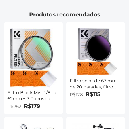
luzes de anel,
Softboxes, refletores,
Produtos recomendados
luzes intermitentes e
outras luzes de
fotografia
Filtro solar de 67 mm
de 20 paradas, filtro
Filtro Black Mist 1/8 de
solar de densidade
R$115
R$128
62mm + 3 Panos de
neutra sólida
Limpeza com 18
ND1000000 para
R$179
R$262
Camadas de
Eclipse com 18
Revestimento – Série
revestimentos
Nano-Klear
multicamadas para