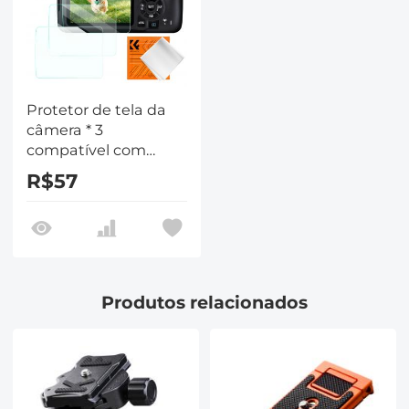
Protetor de tela da
câmera * 3
compatível com
Canon Rebel T7, T6,
R$57
T5, vidro temperado
de dureza 9H de 0,3
mm com nível de
sapata * 3 + pano de
limpeza a vácuo * 1
Produtos relacionados