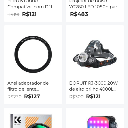
Filtro ND1000
Projetor de bolso
Compatível com DJI
YG280 LED 1080p para
Mini 4 Pro, Filtro Fixo
home theater portátil -
R$121
R$483
R$191
de 10 Paradas de
amarelo (plugue UE)
Redução de Luz Multi-
Revestido HD Vidro
Óptico Gimbal Filtro
Seguro
Anel adaptador de
BORUIT RJ-3000 20W
filtro de lente
de alto brilho 4000LM
magnética de 72 mm a
3LED luz branca farol
R$127
R$121
R$230
R$300
82 mm
esportivo preto