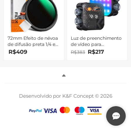
72mm Efeito de névoa
Luz de preenchimento
de difusão preta 1/4 e
de vídeo para
variável ND2-32 (1-5
fotografia colorida
R$409
R$217
R$383
pontos) e filtro
RGB 360 ° 2500K -
polarizador circular
9900K CRI 96+ Bateria
CPL 3 em 1 Filtro de
embutida de
lente com 18
2000mAh 21 efeitos de
revestimentos
iluminação preto
múltiplos Série Nano-
Klear
Desenvolvido por K&F Concept © 2026