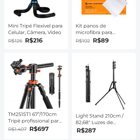
Mini Tripé Flexível para
Kit panos de
Celular, Câmera, Vídeo
microfibra para
limpeza de lentes
R$216
R$89
R$126
R$102
14x14cm, 10 unidades
TM2515T1 67”/170cm
Light Stand 210cm /
Tripé profissional para
82,68" Luzes de
serviço pesado com
R$697
fotografia com liga
R$1.407
R$287
monopé portátil
ajustável Tripé para