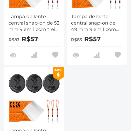
Tampa de lente
Tampa de lente
central snap-on de 52
central snap-on de
mm 9 em 1 com trela
49 mm 9 em 1 com
anti-perda
trela anti-perda
R$57
R$57
R$83
R$83
compatível com
compatível com
lentes de câmera
lentes de câmera
Nikon, Canon, Sony,
Nikon, Canon, Sony,
Fujifilm
Fujifilm
40%
Tampa de lente