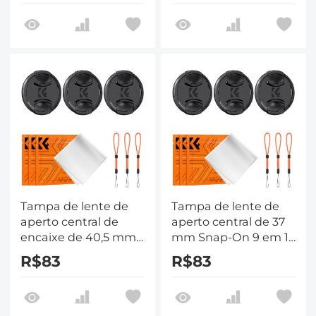
com lentes de
com lentes de
câmera Nikon,
câmera Nikon,
Canon, Sony e
Canon, Sony e
Fujifilm
Fujifilm
Tampa de lente de
Tampa de lente de
aperto central de
aperto central de 37
encaixe de 40,5 mm
mm Snap-On 9 em 1
9 em 1 com correia
com correia anti-
R$83
R$83
antiperda compatível
perda compatível
com lentes de
com lentes de
câmera Nikon,
câmera Nikon,
Canon, Sony e
Canon, Sony e