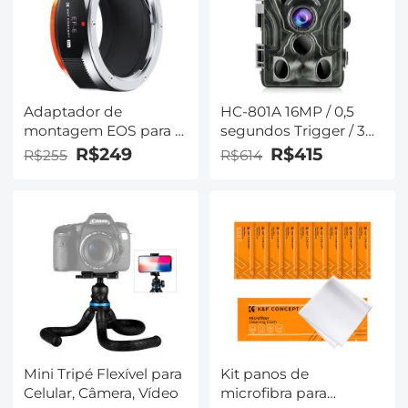
design de verniz fosco
Adaptador de
HC-801A 16MP / 0,5
montagem EOS para E
segundos Trigger / 3
compatível com lentes
PIR HD Câmera de
R$249
R$415
R$255
R$614
de montagem Canon
visão noturna
EF EF-S para câmeras
infravermelha de caça
sem espelho de
à prova d'água ao ar
montagem E NEX
livre
Sony A6000 A6400 A7II
A5100 A7 A7RIII
Mini Tripé Flexível para
Kit panos de
Celular, Câmera, Vídeo
microfibra para