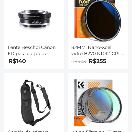
Lente Beschoi Canon
82MM, Nano-Xcel,
FD para corpo de
vidro B270 ND32-CPL,
câmera Sony Alpha
ultra-claro, revestido
R$140
R$255
R$403
NEX Mount Adaptador
com filme verde
de montagem de lente
impermeável,
K&F Concept
resistente a arranhões
e anti-reflexo