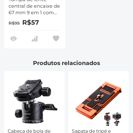
central de encaixe de
67 mm 9 em 1 com
trela anti-perda
R$57
R$95
compatível com
lentes de câmera
Nikon, Canon, Sony,
Fujifilm
Produtos relacionados
Cabeça de bola de
Sapata de tripé e