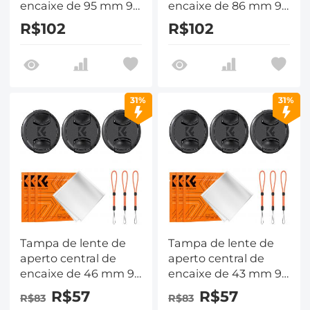
encaixe de 95 mm 9
encaixe de 86 mm 9
em 1 com correia
em 1 com correia
R$102
R$102
antiperda compatível
antiperda compatível
com lentes de
com lentes de
câmera Nikon,
câmera Nikon,
Canon, Sony e
Canon, Sony e
Fujifilm
Fujifilm
31%
31%
Tampa de lente de
Tampa de lente de
aperto central de
aperto central de
encaixe de 46 mm 9
encaixe de 43 mm 9
em 1 com correia
em 1 com correia
R$57
R$57
R$83
R$83
antiperda compatível
antiperda compatível