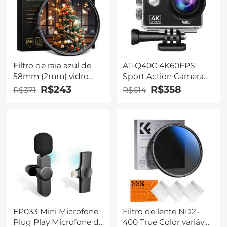
monopé removível,
clipe de celular para
smartphone
O275A5+BH-36
Filtro de raia azul de
AT-Q40C 4K60FPS
58mm (2mm) vidro
Sport Action Camera
óptico ultra-claro à
Filmadora Ultra HD
R$243
R$358
R$371
R$614
prova d'água anti-
Câmera à prova d'água
arranhões anti-reflexo
13MP WiFi (preta)
filme verde série Nano-
X
EP033 Mini Microfone
Filtro de lente ND2-
Plug Play Microfone de
400 True Color variável