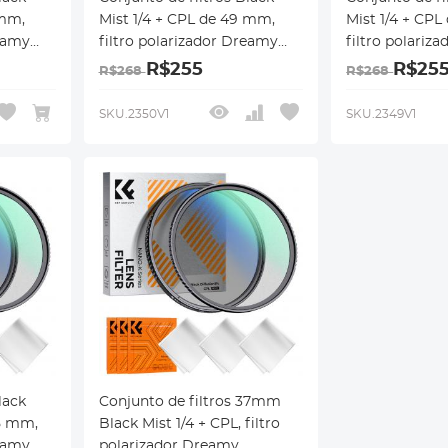
 mm,
Mist 1/4 + CPL de 49 mm,
Mist 1/4 + CP
reamy
filtro polarizador Dreamy
filtro polariz
 CPL, 18
Cinematic Effect Mist CPL, 18
Cinematic Effe
R$255
R$25
R$268
R$268
revestimentos
revestimentos
 Nano-
multicamadas, série Nano-
multicamadas,
SKU.2350V1
SKU.2349V1
Klear
Klear
lack
Conjunto de filtros 37mm
,5 mm,
Black Mist 1/4 + CPL, filtro
reamy
polarizador Dreamy