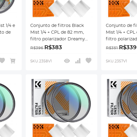
st 1/4 e
Conjunto de filtros Black
Conjunto de fi
to de
Mist 1/4 + CPL de 82 mm,
Mist 1/4 + CPL
filtro polarizador Dreamy
filtro polariz
difusão
Cinematic Effect Mist CPL, 18
Cinematic Effe
R$383
R$339
R$396
R$351
nto
revestimentos
revestimentos
nte de
multicamadas, série Nano-
multicamadas,
SKU.2358V1
SKU.2357V1
Klear
Klear