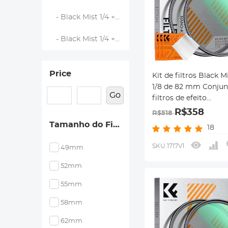
- Black Mist 1/4 + 1/8 - Série Nano Klear
- Black Mist 1/4 + CPL - Série Nano Klear
Price
Kit de filtros Black Mi
1/8 de 82 mm Conjun
Go
filtros de efeito
cinematográfico de 
R$358
R$518
preta com revestime
Tamanho do Filtro
18
multicamada para le
câmera Nano-Klear
SKU.1717V1
49mm
52mm
55mm
58mm
62mm