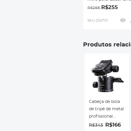
Cinematic Effect Mist
R$255
R$268
revestimentos
multicamadas, série
SKU.2347V1
Klear
Produtos relac
Cabeça de bola
de tripé de metal
profissional
Panorâmica
R$166
R$345