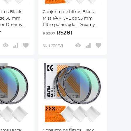
ltros Black
Conjunto de filtros Black
L de 58 mm,
Mist 1/4 + CPL de 55 mm,
ador Dreamy
filtro polarizador Dreamy
ct Mist CPL, 18
Cinematic Effect Mist CPL, 18
7
R$281
R$287
revestimentos
 série Nano-
multicamadas, série Nano-
SKU.2352V1
Klear
ltros Black
Conjunto de filtros Black