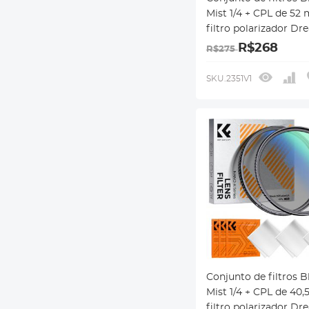
Mist 1/4 + CPL de 52
filtro polarizador D
Cinematic Effect Mist
R$268
R$275
revestimentos
multicamadas, série
SKU.2351V1
Klear
Conjunto de filtros B
Mist 1/4 + CPL de 40
filtro polarizador D