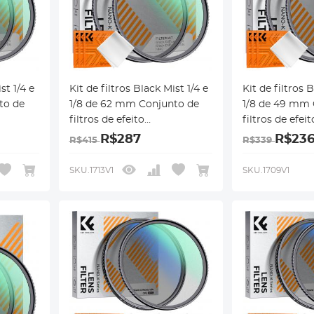
st 1/4 e
Kit de filtros Black Mist 1/4 e
Kit de filtros 
to de
1/8 de 62 mm Conjunto de
1/8 de 49 mm 
filtros de efeito
filtros de efeit
difusão
cinematográfico de difusão
cinematográfi
R$287
R$23
R$415
R$339
nto
preta com revestimento
preta com rev
nte de
multicamada para lente de
multicamada p
SKU.1713V1
SKU.1709V1
câmera Nano-Klear
câmera Nano-