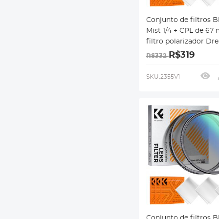
Conjunto de filtros B
Mist 1/4 + CPL de 67
filtro polarizador D
Cinematic Effect Mist
R$319
R$332
revestimentos
multicamadas, série
SKU.2355V1
Klear
Conjunto de filtros B