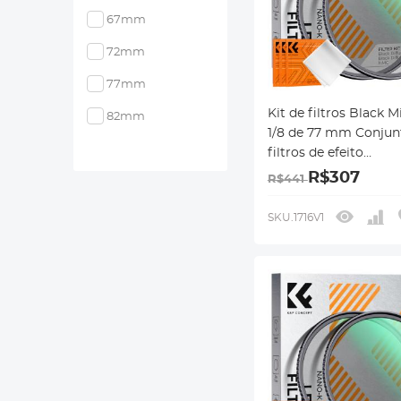
67mm
72mm
77mm
Kit de filtros Black Mi
82mm
1/8 de 77 mm Conjun
filtros de efeito
cinematográfico de 
R$307
R$441
preta com revestime
multicamada para le
SKU.1716V1
câmera Nano-Klear