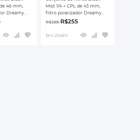
L de 46 mm,
Mist 1/4 + CPL de 43 mm,
ador Dreamy
filtro polarizador Dreamy
ct Mist CPL, 18
Cinematic Effect Mist CPL, 18
5
R$255
R$268
revestimentos
 série Nano-
multicamadas, série Nano-
SKU.2348V1
Klear