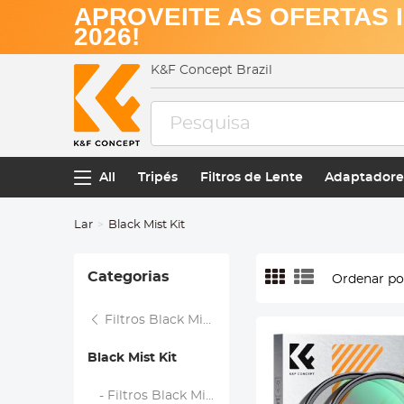
APROVEITE AS OFERTAS 
2026!
K&F Concept Brazil
All
Tripés
Filtros de Lente
Adaptadores
Lar
Black Mist Kit
Categorias
Ordenar po
Filtros Black Mist
Black Mist Kit
- Filtros Black Mist 1/4 + 1/8