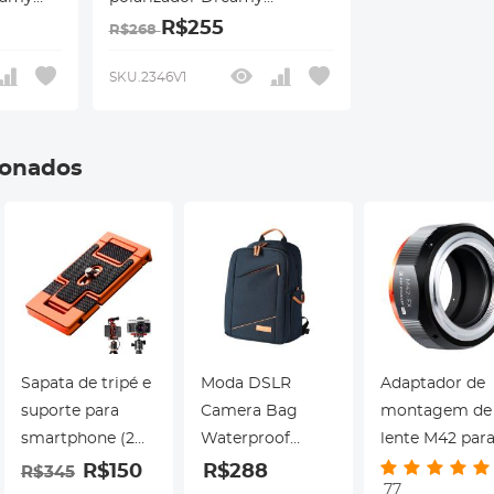
 CPL, 18
Cinematic Effect Mist CPL, 18
R$255
R$268
revestimentos
 Nano-
multicamadas, série Nano-
SKU.2346V1
Klear
ionados
Sapata de tripé e
Moda DSLR
Adaptador de
suporte para
Camera Bag
montagem de
smartphone (2
Waterproof
lente M42 par
em 1) padrão
Travel Bag
Fuji X para len
R$150
R$288
R$345
77