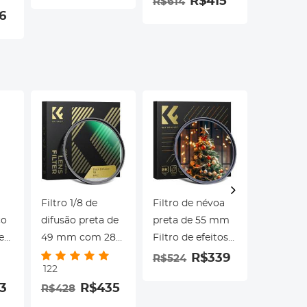
lentes de
visão noturna
R$415
R$614
6
montagem
infravermelha de
Canon EF EF-S
caça à prova
para câmeras
d'água ao ar livre
lm
sem espelho de
 FX
montagem E
NEX Sony A6000
iz
A6400 A7II A5100
A7 A7RIII
Filtro 1/8 de
Filtro de névoa
Painel d
ço
difusão preta de
preta de 55 mm
ilumina
e
49 mm com 28
Filtro de efeitos
multisup
revestimentos
especiais 1/4
com
R$339
R$524
R$639
122
da
multicamadas
Ultra-
tempera
3
R$435
R$428
s,
hidrofóbico/resistente
transparente
cor regu
a arranhões
multicamadas