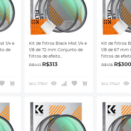
st 1/4 e
Kit de filtros Black Mist 1/4 e
Kit de filtros 
to de
1/8 de 72 mm Conjunto de
1/8 de 67 mm 
filtros de efeito
filtros de efeit
difusão
cinematográfico de difusão
cinematográfi
R$313
R$30
R$441
R$415
nto
preta com revestimento
preta com rev
nte de
multicamada para lente de
multicamada p
câmera Nano-Klear
câmera Nano-
SKU.1715V1
SKU.1714V1