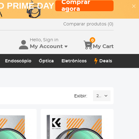
Comprar
O PRIME DAY
agora
Comparar produtos (0)
Hello, Sign in
0
My Account
My Cart
Endoscópio
Óptica
Eletrônicos
Deals
Exibir:
24