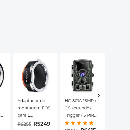
Adaptador de
HC-801A 16MP /
Mini Trip
montagem EOS
0,5 segundos
Flexível 
a
para E
Trigger / 3 PIR
Celular,
1
te
compatível com
HD Câmera de
Vídeo
R$249
R$255
R$126