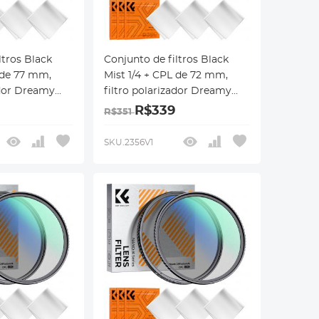
ltros Black
Conjunto de filtros Black
 de 77 mm,
Mist 1/4 + CPL de 72 mm,
ador Dreamy
filtro polarizador Dreamy
ct Mist CPL, 18
Cinematic Effect Mist CPL, 18
R$339
R$351
revestimentos
 série Nano-
multicamadas, série Nano-
SKU.2356V1
Klear