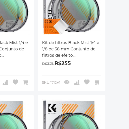
Black Mist 1/4 e
Kit de filtros Black Mist 1/4 e
Conjunto de
1/8 de 58 mm Conjunto de
o
filtros de efeito
co de difusão
cinematográfico de difusão
0
R$255
R$371
estimento
preta com revestimento
ara lente de
multicamada para lente de
Klear
câmera Nano-Klear
SKU.1712V1