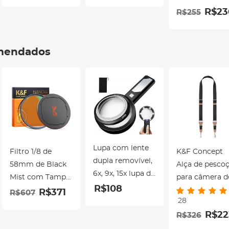
ArcaSwiss
Câmeras Digitais
de montagem
R$23
R$255
SLR, Lentes
com parafuso
Acessórios (Azul)
M42 para
câmeras sem
mendados
espelho Fujifi
Fuji X-Series X
Mount com
design de vern
fosco
Lupa com lente
Filtro 1/8 de
K&F Concept
dupla removível,
58mm de Black
Alça de pesco
6x, 9x, 15x lupa de
Mist com Tampa
para câmera d
leitura iluminada,
R$108
de Lente de
32 mm com
R$371
R$607
lupa de bolso
28
Metal - Série
liberação rápi
removível com 6
R$22
R$326
Nano-Xcel
para fotógrafo
leds reguláveis, 2
alça de ombro