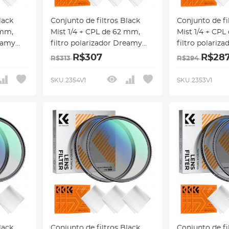
lack
Conjunto de filtros Black
Conjunto de fi
 mm,
Mist 1/4 + CPL de 62 mm,
Mist 1/4 + CP
reamy
filtro polarizador Dreamy
filtro polariz
 CPL, 18
Cinematic Effect Mist CPL, 18
Cinematic Effe
R$307
R$28
R$313
R$294
revestimentos
revestimentos
 Nano-
multicamadas, série Nano-
multicamadas,
SKU.2354V1
SKU.2353V1
Klear
Klear
lack
Conjunto de filtros Black
Conjunto de fi