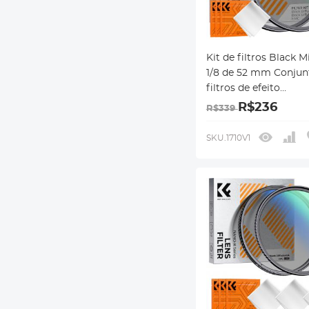
Kit de filtros Black Mi
1/8 de 52 mm Conjun
filtros de efeito
cinematográfico de 
R$236
R$339
preta com revestime
multicamada para le
SKU.1710V1
câmera Nano-Klear