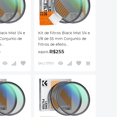
Black Mist 1/4 e
Kit de filtros Black Mist 1/4 e
Conjunto de
1/8 de 55 mm Conjunto de
o
filtros de efeito
co de difusão
cinematográfico de difusão
6
R$255
R$371
estimento
preta com revestimento
ara lente de
multicamada para lente de
SKU.1711V1
Klear
câmera Nano-Klear