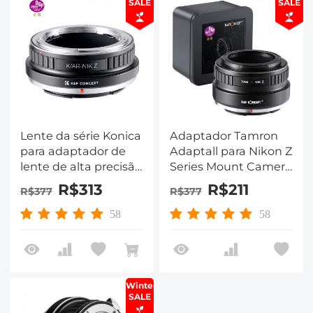
SALE
SALE
Lente da série Konica
Adaptador Tamron
para adaptador de
Adaptall para Nikon Z
lente de alta precisão
Series Mount Camera
da câmera de
Adaptador de lente
R$313
R$211
R$377
R$377
montagem da série Z
de alta precisão, TAM-
da Nikon, K/AR-NIK Z
NIK Z
58
58
Winter
SALE