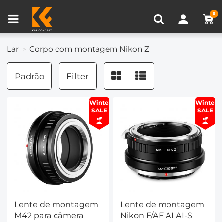
Comparar produtos (0)
0
Lar
Corpo com montagem Nikon Z
Padrão
Filter
Winter
Winter
SALE
SALE
Lente de montagem
Lente de montagem
M42 para câmera
Nikon F/AF AI AI-S