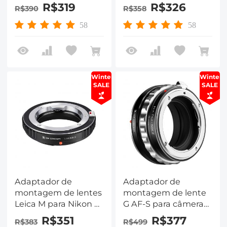
Adaptador de
K&F Concept
R$319
R$326
R$390
R$358
montagem de lente
Adaptador de
Adaptador de lente
montagem de lente
58
58
Adaptador de lente
Winter
Winter
SALE
SALE
Adaptador de
Adaptador de
montagem de lentes
montagem de lente
Leica M para Nikon Z
G AF-S para câmera
Adaptador de lente
Nikon Z6 Z7 K&F
R$351
R$377
R$383
R$499
K&F Concept M20184
Concept