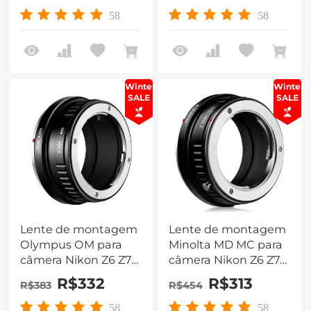
58
58
Winter
Winter
SALE
SALE
Lente de montagem
Lente de montagem
Olympus OM para
Minolta MD MC para
câmera Nikon Z6 Z7
câmera Nikon Z6 Z7
K&F Concept
K&F Concept
R$332
R$313
R$383
R$454
Adaptador de
Adaptador de
montagem de lente
montagem de lente
58
58