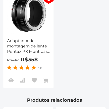
Adaptador de
montagem de lente
Pentax PK Munt para
câmera Nikon Z6 Z7
R$358
R$447
K&F Concept
58
Produtos relacionados