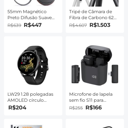
55mm Magnético
Tripé de Câmara de
Preto Difusão Suave
Fibra de Carbono 62
1/8 Filtro Especial
polegadas/157cm
R$447
R$1.503
R$639
R$4.607
Efeito CineBloom -
,Profissional
Série Nano-Xcel
55lbs/25kg
Capacidade de carga
com cabeça de esfera
metálica de 40mm
para SLR DSLR
Câmara/Câmara Digital
DSLR, X284C2+BH40
LW29 1.28 polegadas
Microfone de lapela
AMOLED círculo
sem fio S11 para
completo toque
iPhone, microfone sem
R$204
R$166
R$255
completo relógio
fio para iPhone com
esportivo ultrafino
estojo de
inteligente suporta
carregamento portátil,