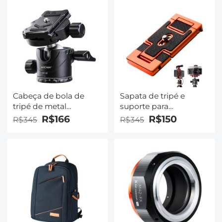
Cabeça de bola de
Sapata de tripé e
tripé de metal
suporte para
profissional
smartphone (2 em 1)
R$166
R$150
R$345
R$345
Panorâmica giratória
padrão ArcaSwiss
de 360 ​​graus com
placa de liberação
rápida de 1/4 de
polegada Nível de
bolha para Tripé
Monopé Slider
Filmadora com câmera
de até 22 libras / 10 kg