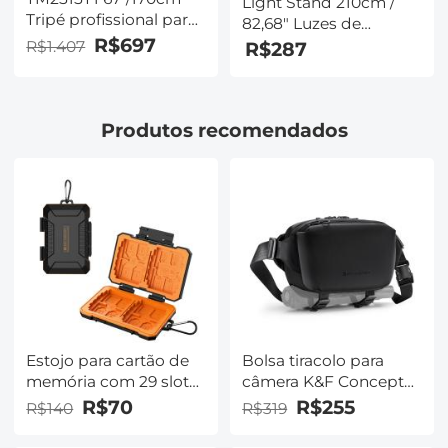
Light Stand 210cm /
Tripé profissional para
82,68" Luzes de
serviço pesado com
R$697
fotografia com liga
R$1.407
R$287
monopé portátil
ajustável Tripé para
luzes de anel,
Softboxes, refletores,
Produtos recomendados
luzes intermitentes e
outras luzes de
fotografia
Estojo para cartão de
Bolsa tiracolo para
memória com 29 slots
câmera K&F Concept
Estojo para transporte
Alpha 4L, bolsa de
R$70
R$255
R$140
R$319
à prova d'água e à
ombro para fotografia,
prova de choque, pode
compatível com