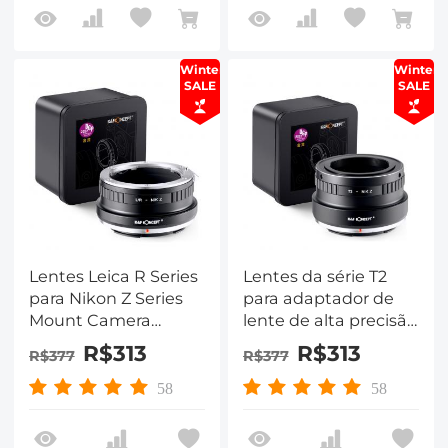
Winter
Winter
SALE
SALE
Lentes Leica R Series
Lentes da série T2
para Nikon Z Series
para adaptador de
Mount Camera
lente de alta precisão
Adaptador de lente
da câmera de
R$313
R$313
R$377
R$377
de alta precisão, L/R-
montagem da série Z
NIK Z
da Nikon, T2-NIK Z
58
58