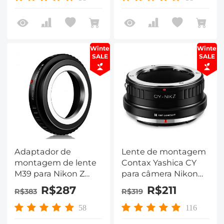
Winter
Winter
SALE
SALE
Adaptador de
Lente de montagem
montagem de lente
Contax Yashica CY
M39 para Nikon Z
para câmera Nikon
Adaptador de lente
Z6 Z7 K&F Concept
R$287
R$211
R$383
R$319
K&F Concept M19184
Adaptador de
montagem de lente
58
116