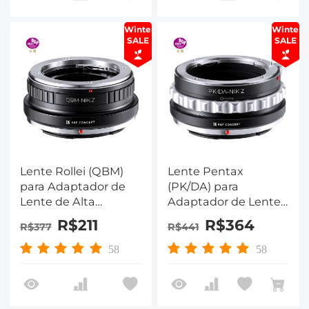
Winter
Winter
SALE
SALE
Lente Rollei (QBM)
Lente Pentax
para Adaptador de
(PK/DA) para
Lente de Alta
Adaptador de Lente
Precisão para
de Alta Precisão para
R$211
R$364
R$377
R$441
Montagem de
Montagem de
Câmera Nikon Série
Câmera Nikon Série
58
58
Z, QBM-NIK Z
Z, PK/DA-NIK Z