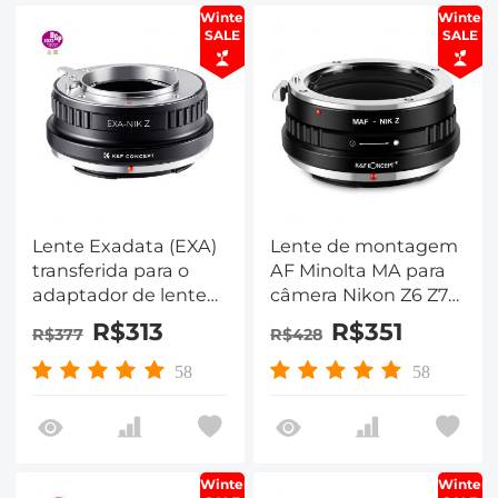
Winter
Winter
SALE
SALE
Lente Exadata (EXA)
Lente de montagem
transferida para o
AF Minolta MA para
adaptador de lente
câmera Nikon Z6 Z7
de alta precisão da
K&F Concept
R$313
R$351
R$377
R$428
câmera de
Adaptador de
montagem da série Z
montagem de lente
58
58
da Nikon, EXA-NIK Z
Winter
Winter