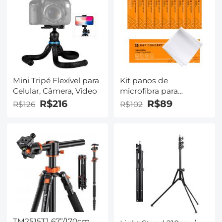
montagem E NEX
livre
Sony A6000 A6400 A7II
A5100 A7 A7RIII
Mini Tripé Flexível para
Kit panos de
Celular, Câmera, Vídeo
microfibra para
limpeza de lentes
R$216
R$89
R$126
R$102
14x14cm, 10 unidades
TM2515T1 67”/170cm