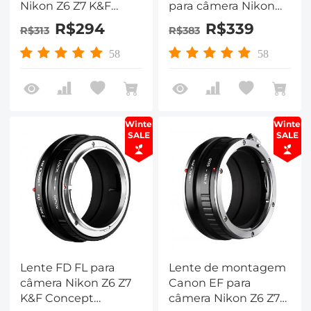
Nikon Z6 Z7 K&F
para câmera Nikon
Concept adaptador
Z6 Z7 Adaptador de
R$294
R$339
R$313
R$383
de montagem de
montagem de lente
lente
conceito K&F
58
58
Winter
Winter
SALE
SALE
Lente FD FL para
Lente de montagem
câmera Nikon Z6 Z7
Canon EF para
K&F Concept
câmera Nikon Z6 Z7