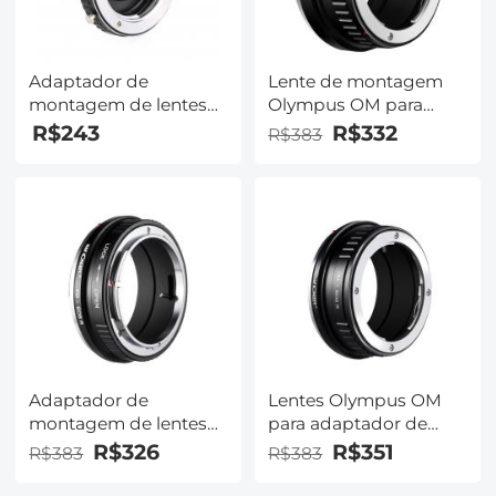
Adaptador de
Lente de montagem
montagem de lentes
Olympus OM para
Minolta MD MC para
câmera Nikon Z6 Z7
R$243
R$332
R$383
Nikon F Adaptador de
K&F Concept
lente K&F Concept
Adaptador de
M15171
montagem de lente
Adaptador de
Lentes Olympus OM
montagem de lentes
para adaptador de
Canon FD para Canon
montagem de lente
R$326
R$351
R$383
R$383
RF-Lens K&F Concept
Canon RF K&F
M13194 Adaptador de
Concept M16194