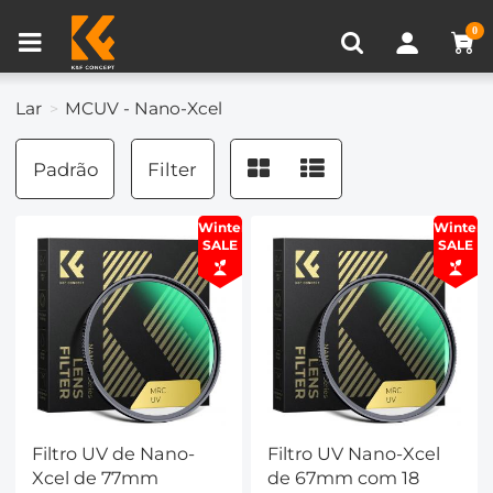
Comparar produtos (0)
0
Lar
MCUV - Nano-Xcel
Padrão
Filter
Winter
Winter
SALE
SALE
Filtro UV de Nano-
Filtro UV Nano-Xcel
Xcel de 77mm
de 67mm com 18