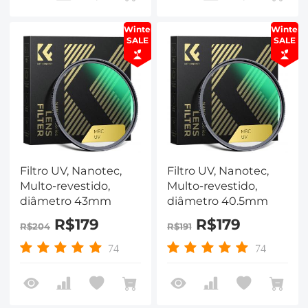
especial para lente
Nikon Z 14-24mm
Winter
Winter
f2.8S)
SALE
SALE
Filtro UV, Nanotec,
Filtro UV, Nanotec,
Multo-revestido,
Multo-revestido,
diâmetro 43mm
diâmetro 40.5mm
R$179
R$179
R$204
R$191
74
74