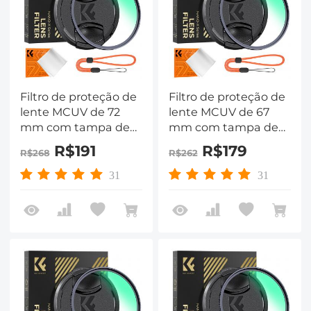
Filtro de proteção de
Filtro de proteção de
lente MCUV de 72
lente MCUV de 67
mm com tampa de
mm com tampa de
filtro Pano de
filtro Pano de
R$191
R$179
R$268
R$262
limpeza Vidro óptico
limpeza Vidro óptico
Ultra fino 28
Ultra fino 28
31
31
revestimentos
revestimentos
multicamadas Série
multicamadas Série
Nano-Xcel
Nano-Xcel