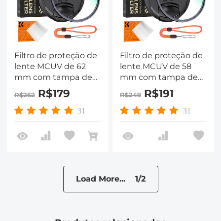
Filtro de proteção de
Filtro de proteção de
lente MCUV de 62
lente MCUV de 58
mm com tampa de
mm com tampa de
filtro Pano de
filtro Pano de
R$179
R$191
R$262
R$249
limpeza Vidro óptico
limpeza Vidro óptico
Ultra fino 28
Ultra fino 28
31
31
revestimentos
revestimentos
multicamadas Série
multicamadas Série
Nano-Xcel
Nano-Xcel
Load More... 1/2