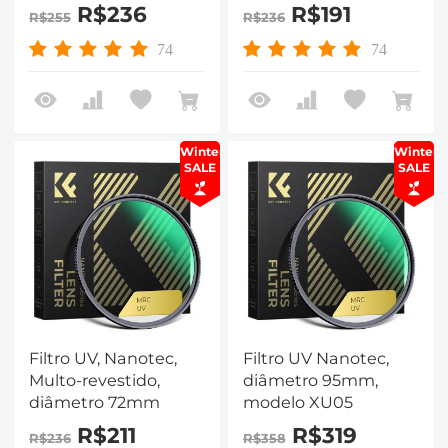
camadas
R$236
R$191
R$255
R$236
74
74
Winter
Winter
SALE
SALE
Filtro UV, Nanotec,
Filtro UV Nanotec,
Multo-revestido,
diâmetro 95mm,
diâmetro 72mm
modelo XU05
R$211
R$319
R$236
R$358