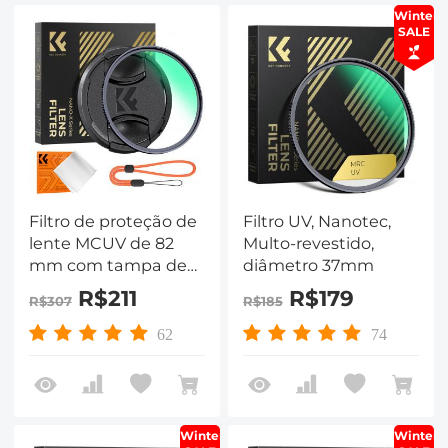
Winter
SALE
Filtro de proteção de
Filtro UV, Nanotec,
lente MCUV de 82
Multo-revestido,
mm com tampa de
diâmetro 37mm
filtro Pano de
R$211
R$179
R$307
R$185
limpeza Vidro óptico
Ultra fino 28
62
74
revestimentos
multicamadas Série
Nano-Xcel
Winter
Winter