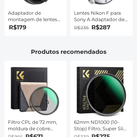
Adaptador de
Lentes Nikon F para
montagem de lentes
Sony A Adaptador de
Pentax 67 para Pentax
montagem de lente
R$179
R$287
R$236
645 Adaptador de
com vidro óptico K&F
lente K&F Concept
Concept M11331
M45341
Adaptador de lente
Produtos recomendados
Filtro CPL de 72 mm,
62mm ND1000 (10-
moldura de cobre
Stop) Filtro, Super Slim
ultrafina HD, filme
28 Revestimentos
R$671
R$275
R$966
R$339