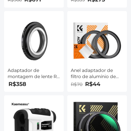
verde antirreflexo de 36
Multi-Layer - Série
camadas, Série Nano-
Nano-Xcel
Xcel Pro
Adaptador de
Anel adaptador de
montagem de lente RF
filtro de alumínio de
M39 para Canon
grau de aviação, anel
R$358
R$44
R$70
Adaptador de lente
intensificador de 58-67
K&F Concept M19194
mm, pacote com 2
com pano de limpeza