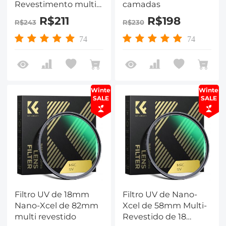
Revestimento multi-
camadas
camadas de 18
R$211
R$198
R$243
R$230
camadas
74
74
Winter
Winter
SALE
SALE
Filtro UV de 18mm
Filtro UV de Nano-
Nano-Xcel de 82mm
Xcel de 58mm Multi-
multi revestido
Revestido de 18