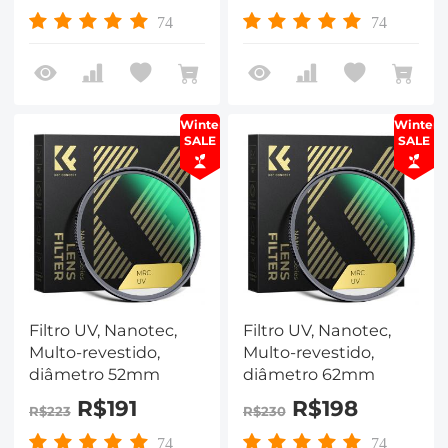
74
74
Winter
Winter
SALE
SALE
Filtro UV, Nanotec,
Filtro UV, Nanotec,
Multo-revestido,
Multo-revestido,
diâmetro 52mm
diâmetro 62mm
R$191
R$198
R$223
R$230
74
74