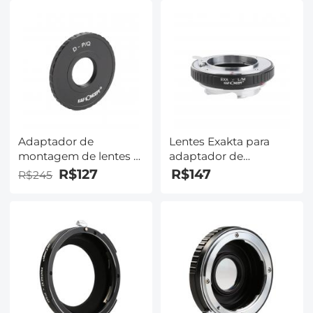
lente
Adaptador de lente
Adaptador de
Lentes Exakta para
montagem de lentes D
adaptador de
para montagem de
montagem de lente
R$127
R$147
R$245
lentes Pentax Q
Leica M K&F Concept
Adaptador de lente
M29151 Adaptador de
K&F Concept M38161
lente