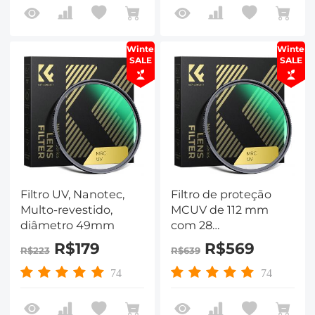
Winter
Winter
SALE
SALE
Filtro UV, Nanotec,
Filtro de proteção
Multo-revestido,
MCUV de 112 mm
diâmetro 49mm
com 28
revestimentos
R$179
R$569
R$223
R$639
multicamadas
HD/hidrofóbico/resistent
74
74
a arranhões/filtro UV
ultrafino (filtro