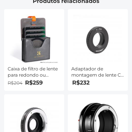
Produtos relacionados
Caixa de filtro de lente
Adaptador de
para redondo ou
montagem de lente C
quadrado ND CPL
para montagem de
R$259
R$232
R$204
100x100mm -
lente Pentax Q
Adaptador de lente
K&F Concept M25161