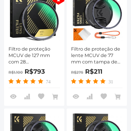
Filtro de proteção
Filtro de proteção de
MCUV de 127 mm
lente MCUV de 77
com 28
mm com tampa de
revestimentos
filtro Pano de
R$793
R$211
R$1.100
R$275
multicamadas Filtro
limpeza Vidro óptico
UV
Ultra fino 28
74
31
HD/hidrofóbico/resistente
revestimentos
a arranhões/ultrafino
multicamadas Série
para lentes de
Nano-Xcel
câmera de 127 mm