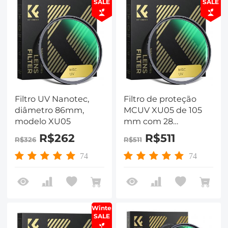
SALE
SALE
Filtro UV Nanotec,
Filtro de proteção
diâmetro 86mm,
MCUV XU05 de 105
modelo XU05
mm com 28
revestimentos
R$262
R$511
R$326
R$511
multicamadas
HD/hidrofóbico/resistent
74
74
a arranhões/filtro UV
ultrafino para lente
de câmera de 105
mm Série Nano-Xcel
Winter
SALE