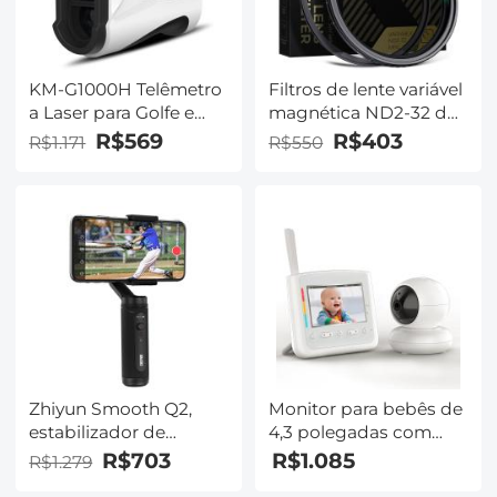
KM-G1000H Telêmetro
Filtros de lente variável
a Laser para Golfe e
magnética ND2-32 de
Caça Telêmetro
58 mm
R$569
R$403
R$1.171
R$550
Medição de distância
com função de
vibração de bloqueio
de mastro de bandeira
de alta precisão
Varredura contínua em
modo de inclinação
1000 metros
Zhiyun Smooth Q2,
Monitor para bebês de
estabilizador de
4,3 polegadas com
cardan de smartphone
bateria substituível
R$703
R$1.085
R$1.279
portátil de 3 eixos para
18650 com luzes