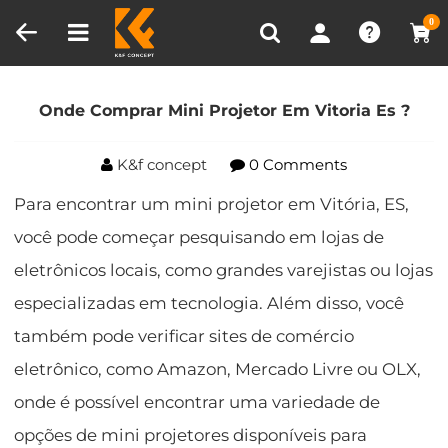
Comparar produtos (0)
0
Lar
Blog
Onde Comprar Mini Projetor Em Vitoria
Es ?
Onde Comprar Mini Projetor Em Vitoria Es ?
K&f concept
0 Comments
Para encontrar um mini projetor em Vitória, ES,
você pode começar pesquisando em lojas de
eletrônicos locais, como grandes varejistas ou lojas
especializadas em tecnologia. Além disso, você
também pode verificar sites de comércio
eletrônico, como Amazon, Mercado Livre ou OLX,
onde é possível encontrar uma variedade de
opções de mini projetores disponíveis para