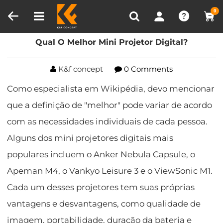
Comparar produtos (0)
0
Lar
Blog
Qual O Melhor Mini Projetor Digital?
Qual O Melhor Mini Projetor Digital?
K&f concept
0 Comments
Como especialista em Wikipédia, devo mencionar
que a definição de "melhor" pode variar de acordo
com as necessidades individuais de cada pessoa.
Alguns dos mini projetores digitais mais
populares incluem o Anker Nebula Capsule, o
Apeman M4, o Vankyo Leisure 3 e o ViewSonic M1.
Cada um desses projetores tem suas próprias
vantagens e desvantagens, como qualidade de
imagem, portabilidade, duração da bateria e