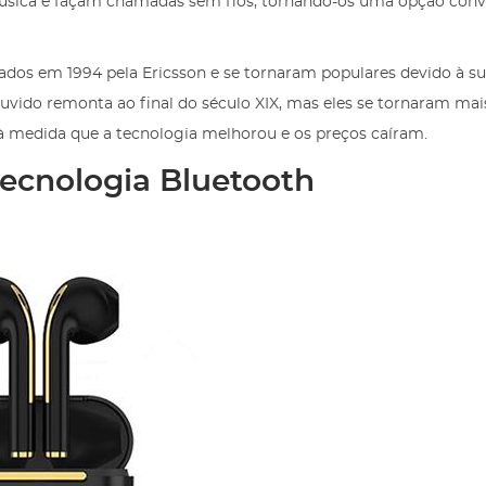
úsica e façam chamadas sem fios, tornando-os uma opção conv
ados em 1994 pela Ericsson e se tornaram populares devido à s
 ouvido remonta ao final do século XIX, mas eles se tornaram mai
à medida que a tecnologia melhorou e os preços caíram.
ecnologia Bluetooth