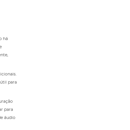
o há
e
ente,
icionais.
til para
duração
ar para
de áudio