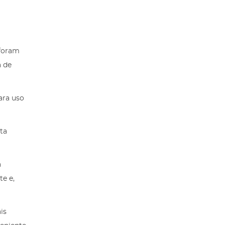
 foram
a de
ara uso
ta
a
e e,
is