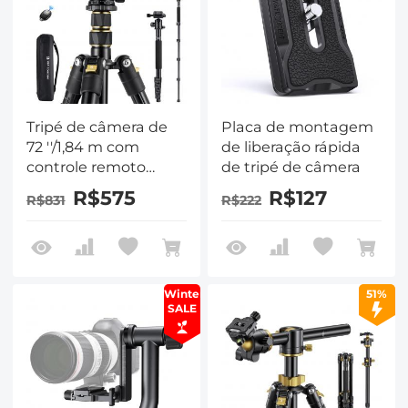
Tripé de câmera de
Placa de montagem
72 ''/1,84 m com
de liberação rápida
controle remoto
de tripé de câmera
Bluetooth, tripé DSLR
R$575
R$127
R$831
R$222
de alumínio leve e
compacto, placa de
liberação rápida de
cabeça esférica
panorâmica 360 para
Winter
51%
viagens e trabalho
SALE
(modelo atualizado
TM2324)