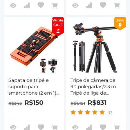
28L(BI234M)
Winter
28%
SALE
Sapata de tripé e
Tripé de câmera de
suporte para
90 polegadas/2,3 m
smartphone (2 em 1)
Tripé de liga de
padrão ArcaSwiss
alumínio e magnésio
R$150
R$831
R$345
R$1.151
Reversível Destacável
Monopé Bloqueio de
32
placa Transversal
Central Coluna