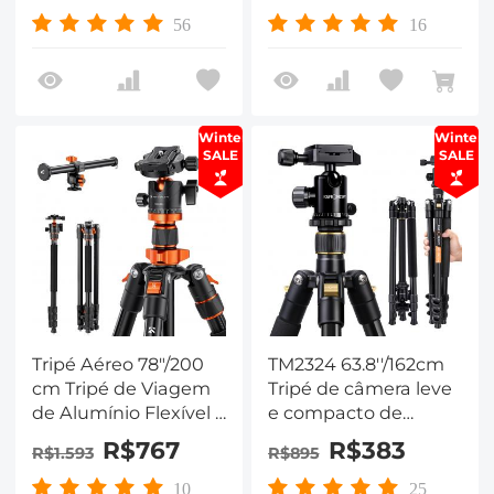
de 360°
56
16
Winter
Winter
SALE
SALE
Tripé Aéreo 78"/200
TM2324 63.8''/162cm
cm Tripé de Viagem
Tripé de câmera leve
de Alumínio Flexível -
e compacto de
K234A7+BH-28L
alumínio 22lb com
R$767
R$383
R$1.593
R$895
(S210)
cabeça esférica de
360°
10
25