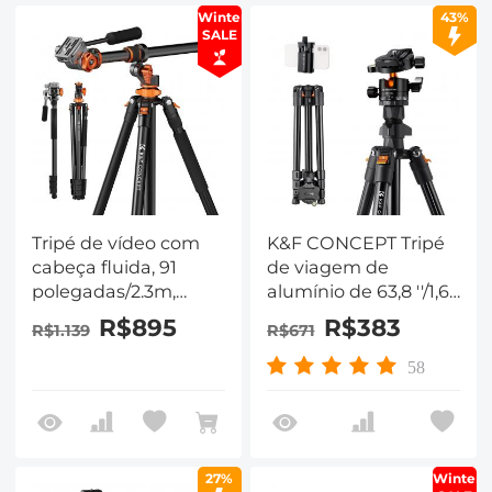
Winter
43%
SALE
Tripé de vídeo com
K&F CONCEPT Tripé
cabeça fluida, 91
de viagem de
polegadas/2.3m,
alumínio de 63,8 ''/1,63
reversível, destacável,
m, 22 lbs/10 kg de
R$895
R$383
R$1.139
R$671
monopé, coluna
carga, trava de
central transversal,
alternância reflexiva
58
horizontal, 360 °,
K234A0 + BH-28L
panoram
com cabeça CNC BH-
28L, com clipe para
celular
27%
Winter