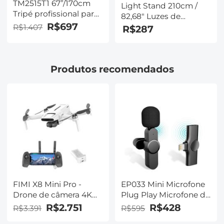
TM2515T1 67”/170cm
Light Stand 210cm /
Tripé profissional para
82,68" Luzes de
serviço pesado com
R$697
fotografia com liga
R$1.407
R$287
monopé portátil
ajustável Tripé para
luzes de anel,
Softboxes, refletores,
Produtos recomendados
luzes intermitentes e
outras luzes de
fotografia
FIMI X8 Mini Pro -
EP033 Mini Microfone
Drone de câmera 4K
Plug Play Microfone de
adulto/adolescente
lapela sem fio para
R$2.751
R$428
R$3.391
R$595
Gimbal de 3 eixos e
iPhone e iPad