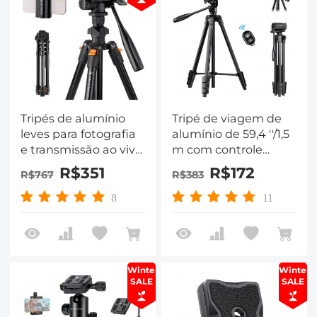
Tripés de alumínio
Tripé de viagem de
leves para fotografia
alumínio de 59,4 ''/1,5
e transmissão ao vivo
m com controle
modelo K234A0 +
remoto Bluetooth e
R$351
R$172
R$767
R$383
cabeça de vídeo
altura ajustável (17-60
polegadas) - Leve
8
11
(0,61 kg), panorama
de 360 ​​°, dobra
compacta (42 cm) -
Ideal para viagens e
Winter
Winter
atividades ao ar livre
SALE
SALE
B174A1