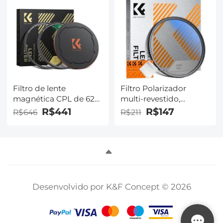
FOV de 140°, Wide
Dynamic, Câmera
dupla compatível com
visão noturna
Filtro de lente
Filtro Polarizador
magnética CPL de 62
multi-revestido,
mm, HD à prova
diâmetro 58mm Nano-
R$441
R$147
R$646
R$211
d'água anti-reflexo
Klear
resistente a arranhões,
série Nano-Xcel
Desenvolvido por K&F Concept © 2026