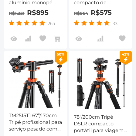
alumínio monopé
compacto de
com cabeça esférica
alumínio com placa
R$895
R$575
R$1.331
R$964
de 360° - T254A8+BH-
de liberação rápida -
28L(SA254T1)
K254A1+BH-28L
265
33
(SA254M1)
50%
42%
TM2515T1 67”/170cm
78"/200cm Tripé
Tripé profissional para
DSLR compacto
serviço pesado com
portátil para viagem -
monopé portátil