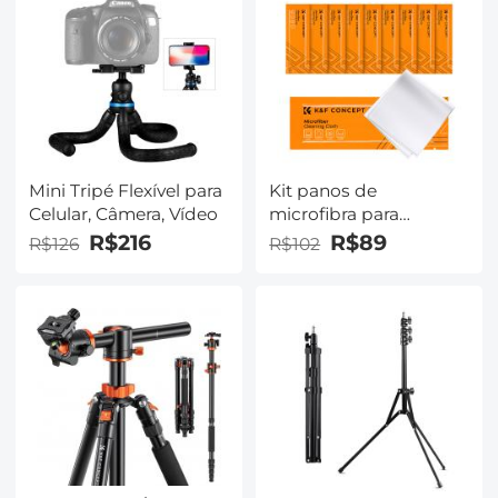
montagem E NEX
livre
Sony A6000 A6400 A7II
A5100 A7 A7RIII
Mini Tripé Flexível para
Kit panos de
Celular, Câmera, Vídeo
microfibra para
limpeza de lentes
R$216
R$89
R$126
R$102
14x14cm, 10 unidades