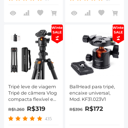
Winter
Winter
SALE
SALE
Tripé leve de viagem
BallHead para tripé,
Tripé de câmera Vlog
encaixe universal,
compacta flexível e
Mod. KF31.023V1
portátil 64 "/ 1,6 m
R$319
R$172
R$1.260
R$396
17,64 libras / 8 kg
Carga, para câmeras
435
DSLR K234A0+BH-