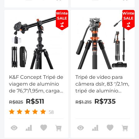
horizontal
Panorâmica de 360 ​​°
Winter
Winter
Cabeça BH-28L
SALE
SALE
(laranja)
K&F Concept Tripé de
Tripé de vídeo para
viagem de alumínio
câmera dslr, 83 ''/2.1m,
de 76,7"/1,95m, carga
tripé de alumínio
de 17,6 lbs/8 kg com
compacto com
R$511
R$735
R$825
R$1.215
cabeça de 28 mm,
cabeça fluida e carga
novo tipo K Flip Lock
de 5kg para viagens e
58
K234a0 + Bh-28l, com
trabalho k234a7 + fh-
coluna central
03
transversal e clipe
para celular