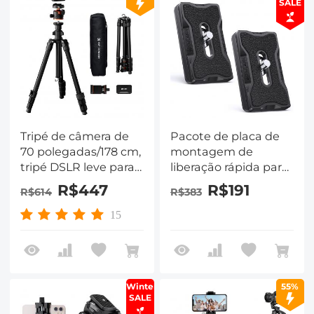
SALE
Tripé de câmera de
Pacote de placa de
70 polegadas/178 cm,
montagem de
tripé DSLR leve para
liberação rápida para
viagens ao ar livre
tripé de câmera com
R$447
R$191
R$614
R$383
com cabeça esférica
2
de 360 ​​graus,
15
capacidade de carga
de 8kg/17.6lbs, clipe
de celular para
smartphone,
Winter
55%
transmissão ao vivo,
SALE
vlog 0234A3+BH-36