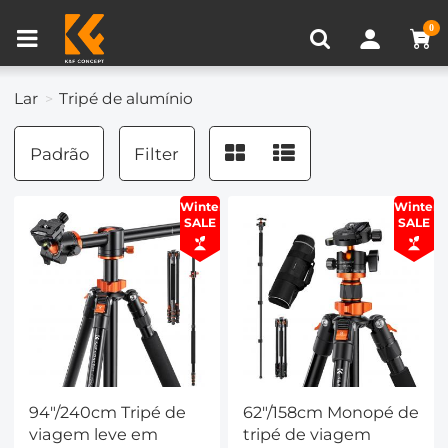
Comparar produtos (0)
0
Lar
Tripé de alumínio
Padrão
Filter
Winter
Winter
SALE
SALE
94"/240cm Tripé de
62"/158cm Monopé de
viagem leve em
tripé de viagem