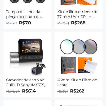
Leica
Tampa da lente da
Kit de filtro de lente de
pinça do centro da
77 mm UV + CPL +
câmera de 67 mm com
tampa de lente + 3
R$70
R$268
R$127
R$390
coleira da tampa da
panos de limpeza,
lente * 3 + Pano de
conjunto de filtro Kit
limpeza a vácuo de
de capa de polarização
microfibra * 3 + Corda
ultravioleta com bolsa
anti-perda * 3,
de filtro de lente Nano-
Compatível com
Klear
Canon Nikon Sony
Olympus Fujifilm
Pentax Panasonic
Leica
Gravador de carro 4K
46mm Kit de Filtro de
Full HD Sony IMX335,
Lente
Gravador de carro
MCUV+CPL+ND4 com
R$614
R$262
R$1.254
R$351
inteligente WiFi GPS
Pano de Limpeza de
integrado, ADAS, LCD
Lente e Saco de Filtro
IPS de 2 polegadas,
Nano-Klear