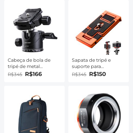
Cabeça de bola de
Sapata de tripé e
tripé de metal
suporte para
profissional
smartphone (2 em 1)
R$166
R$150
R$345
R$345
Panorâmica giratória
padrão ArcaSwiss
de 360 ​​graus com
placa de liberação
rápida de 1/4 de
polegada Nível de
bolha para Tripé
Monopé Slider
Filmadora com câmera
de até 22 libras / 10 kg