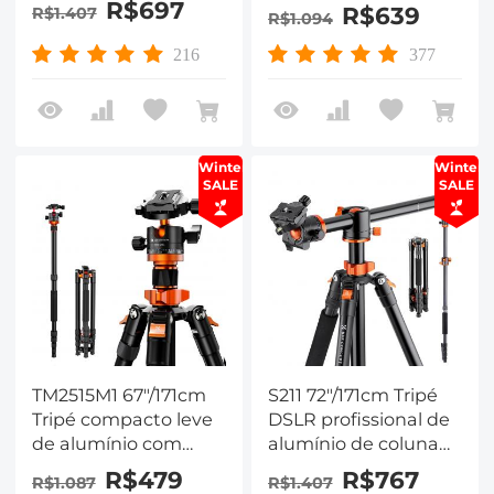
K234A7+BH-28L
R$697
R$639
R$1.407
R$1.094
(S210)
216
377
Winter
Winter
SALE
SALE
TM2515M1 67"/171cm
S211 72"/171cm Tripé
Tripé compacto leve
DSLR profissional de
de alumínio com
alumínio de coluna
cabeça esférica
central transversal
R$479
R$767
R$1.087
R$1.407
panorâmica de 360°
com cabeça esférica