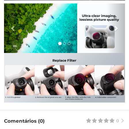
Anterior
Pró
Comentários (0)
0