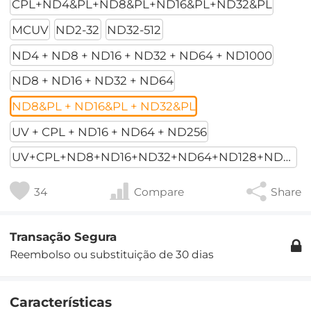
CPL+ND4&PL+ND8&PL+ND16&PL+ND32&PL
MCUV
ND2-32
ND32-512
ND4 + ND8 + ND16 + ND32 + ND64 + ND1000
ND8 + ND16 + ND32 + ND64
ND8&PL + ND16&PL + ND32&PL
UV + CPL + ND16 + ND64 + ND256
UV+CPL+ND8+ND16+ND32+ND64+ND128+ND256
34
Compare
Share
Transação Segura
Reembolso ou substituição de 30 dias
Características