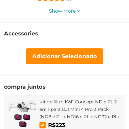
tiracolo 10L Urban Wander 01 (cinza)
Show More
Accessories
Adicionar Selecionado
compra juntos
Kit de filtro K&F Concept ND e PL 2
em 1 para DJI Mini 4 Pro 3 Pack
(ND8 e PL + ND16 e PL + ND32 e PL)
R$223