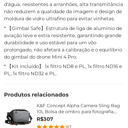
d'água, resistentes a arranhões, alta transmitância
não reduzem a qualidade da imagem e design de
moldura de vidro ultrafino para evitar vinhetas.
* 【Gimbal Safe】Estrutura de liga de alumínio de
aviação leve e extra resistente, garantindo grande
durabilidade e uso estável para um vôo
prolongado, não afetará a calibração e o equilíbrio
do gimbal do drone Mini 4 Pro.
* 【Kit incluído】 1x filtro ND8 e PL, 1x filtro ND16 e
PL, 1x filtro ND32 e PL.
Produtos relacionados
K&F Concept Alpha Camera Sling Bag
10L Bolsa de ombro para fotografia,
compatível com drones Canon / Nikon /
R$307
Sony Camears / DJI Mavic - Bolsa
97