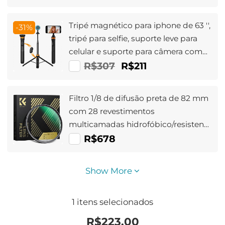
Tripé magnético para iphone de 63 '',
-31%
tripé para selfie, suporte leve para
celular e suporte para câmera com
controle remoto sem fio, compatível
R$307
R$211
com iphone 15/14/13/12 Magsafe série
Ms19
Filtro 1/8 de difusão preta de 82 mm
com 28 revestimentos
multicamadas hidrofóbico/resistente
a arranhões
R$678
Show More
1
itens selecionados
R$
223.00