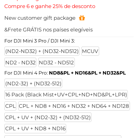
Compre 6 e ganhe 25% de desconto
New customer gift package
&Frete GRÁTIS nos países elegíveis
For DJI Mini 3 Pro / DJI Mini 3:
(ND2-ND32) + (ND32-ND512)
MCUV
ND2 - ND32
ND32 - ND512
For DJI Mini 4 Pro:
ND8&PL + ND16&PL + ND32&PL
(ND2-32) + (ND32-512)
16 Pack (Black Mist+UV+CPL+ND+ND&PL+LPR)
CPL
CPL + ND8 + ND16 + ND32 + ND64 + ND128
CPL + UV + (ND2-32) + (ND32-512)
CPL + UV + ND8 + ND16