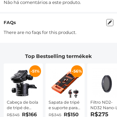
Não há comentários a este produto.
FAQs
There are no faqs for this product.
Top Bestselling termékek
-51%
-56%
Cabeça de bola
Sapata de tripé
Filtro ND2-
de tripé de
e suporte para
ND32 Nano-
metal
smartphone (2
Variável (1 a 5
R$275
R$166
R$150
R$345
R$345