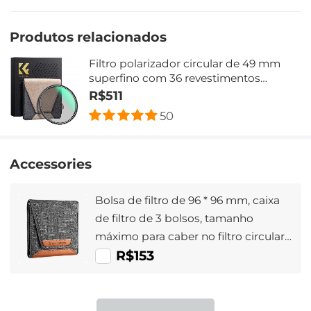
Produtos relacionados
Filtro polarizador circular de 49 mm
superfino com 36 revestimentos
multicamadas, filtro polarizador
R$511
circular de alta definição Filtro de lente
50
de câmera CPL Nano-Xcel Pro Series
Accessories
Bolsa de filtro de 96 * 96 mm, caixa
de filtro de 3 bolsos, tamanho
máximo para caber no filtro circular
62 mm (incluindo 62 mm)
R$153