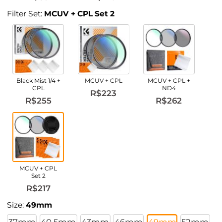
Filter Set:
MCUV + CPL Set 2
Black Mist 1/4 +
MCUV + CPL
MCUV + CPL +
CPL
ND4
R$223
R$255
R$262
MCUV + CPL
Set 2
R$217
Size:
49mm
37mm
40.5mm
43mm
46mm
49mm
52mm