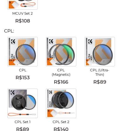
MCUV Set 2
R$108
CPL:
CPL
CPL
CPL (Ultra-
(Magnetic)
Thin)
R$153
R$166
R$89
CPL Set 1
CPL Set 2
R$89
R$140