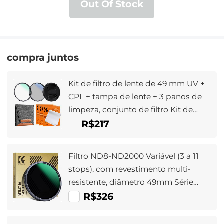
Out Of Stock
compra juntos
Kit de filtro de lente de 49 mm UV +
CPL + tampa de lente + 3 panos de
limpeza, conjunto de filtro Kit de
capa de polarização ultravioleta com
R$217
bolsa de filtro de lente Nano-Klear
Filtro ND8-ND2000 Variável (3 a 11
stops), com revestimento multi-
resistente, diâmetro 49mm Série
Nano-Dazzle
R$326