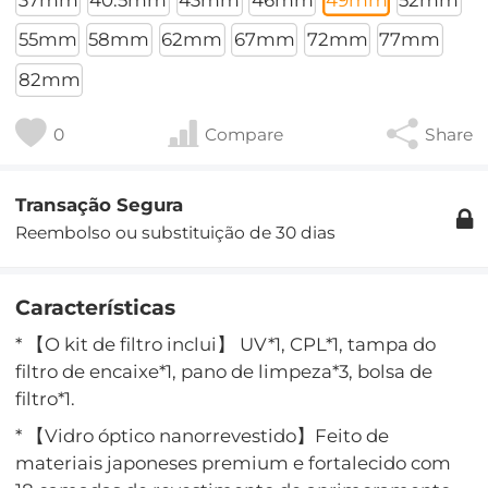
55mm
58mm
62mm
67mm
72mm
77mm
82mm
0
Compare
Share
Transação Segura
Reembolso ou substituição de 30 dias
Características
* 【O kit de filtro inclui】 UV*1, CPL*1, tampa do
filtro de encaixe*1, pano de limpeza*3, bolsa de
filtro*1.
* 【Vidro óptico nanorrevestido】Feito de
materiais japoneses premium e fortalecido com