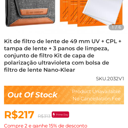
1
/
6
Kit de filtro de lente de 49 mm UV + CPL +
tampa de lente + 3 panos de limpeza,
conjunto de filtro Kit de capa de
polarização ultravioleta com bolsa de
filtro de lente Nano-Klear
SKU.2032V1
Product Unavailable
Out Of Stock
No Cancellation Fee
R$217
Prime Day
R$313
Compre 2 e ganhe 15% de desconto