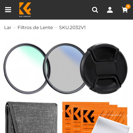
Comparar produtos (0)
0
Lar
Filtros de Lente
SKU.2032V1