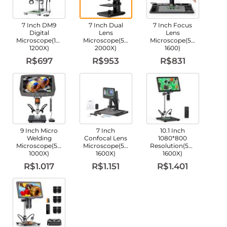
7 Inch DM9
7 Inch Dual
7 Inch Focus
Digital
Lens
Lens
Microscope(10X-
Microscope(50X-
Microscope(50X-
1200X)
2000X)
1600)
R$697
R$953
R$831
9 Inch Micro
7 Inch
10.1 Inch
Welding
Confocal Lens
1080*800
Microscope(50X-
Microscope(50X-
Resolution(50X-
1000X)
1600X)
1600X)
R$1.017
R$1.151
R$1.401