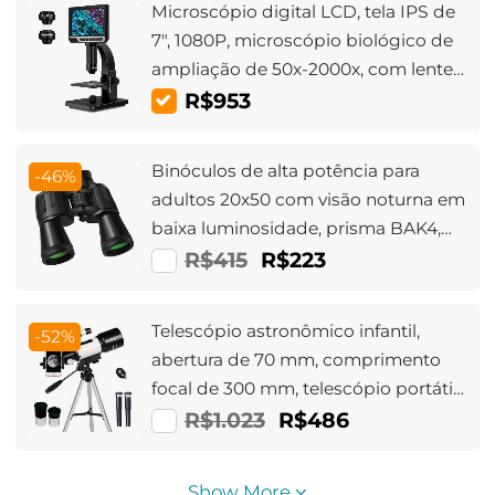
Microscópio digital LCD, tela IPS de
7", 1080P, microscópio biológico de
ampliação de 50x-2000x, com lentes
duplas, 11 luzes LED ajustáveis,
R$953
câmera de 12MP, compatível com
Windows/Mac OS
Binóculos de alta potência para
-46%
adultos 20x50 com visão noturna em
baixa luminosidade, prisma BAK4,
lente de revestimento multicamadas
R$415
R$223
FMC, antiembaçante e à prova
d'água diária, muito adequados para
Telescópio astronômico infantil,
-52%
observação de pássaros, viagens,
abertura de 70 mm, comprimento
shows, esportes ao ar
focal de 300 mm, telescópio portátil
com tripé, suporte para telefone e
R$1.023
R$486
controle remoto Bluetooth
Show More