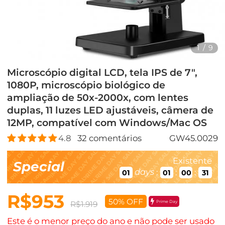
1
/
9
Microscópio digital LCD, tela IPS de 7",
1080P, microscópio biológico de
ampliação de 50x-2000x, com lentes
duplas, 11 luzes LED ajustáveis, câmera de
12MP, compatível com Windows/Mac OS
4.8
32
comentários
GW45.0029
Existente
Special
days
:
:
:
01
01
00
29
R$953
50% OFF
Prime Day
R$1.919
Este é o menor preço do ano e não pode ser usado