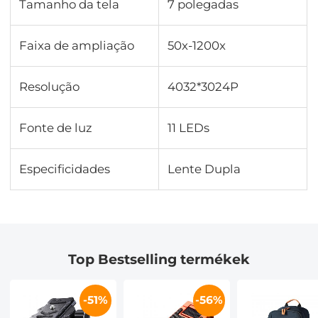
Tamanho da tela
7 polegadas
Faixa de ampliação
50x-1200x
Resolução
4032*3024P
Fonte de luz
11 LEDs
Especificidades
Lente Dupla
Top Bestselling termékek
-51%
-56%