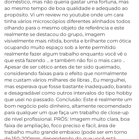
doméstico, mas não queria gastar uma fortuna, mas
ao mesmo tempo de boa qualidade e adequado ao
propósito. Vi um review no youtube onde um cara
tinha vários microscópios diferentes alinhados todos
olhando para o mesmo objeto de referência e este
realmente se destacou do grupo, imagem
visivelmente mais nítida, bonita e brilhante com ótica
ocupando muito espaço sob a lente permitido
realmente fazer algum trabalho enquanto você vê o
que está fazendo ... e também não foi o mais caro ..
Apesar de ser cético antes de ter sido queimado,
considerando faixas para o efeito que normalmente
me custam vários milhares de libras , Eu mergulhei,
mas esperava que fosse bastante inadequado, barato
e desagradável como outros intervalos do tipo hobby
que usei no passado. Conclusão: Este é realmente um
bom negócio pelo dinheiro, altamente recomendado
para qualquer um que faça um trabalho de close-up
de nível profissional. PRÓS: Imagem muito clara, boa
faixa de ampliação, foco preciso e fácil, área de
trabalho muito grande embaixo (pode ser em torno
de 150-200mm, dependendo do que você está