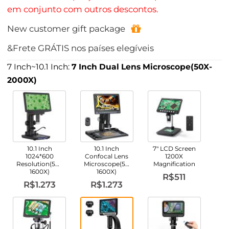
em conjunto com outros descontos.
New customer gift package
&Frete GRÁTIS nos países elegíveis
7 Inch~10.1 Inch:
7 Inch Dual Lens Microscope(50X-
2000X)
10.1 Inch
10.1 Inch
7" LCD Screen
1024*600
Confocal Lens
1200X
Resolution(50X-
Microscope(50X-
Magnification
1600X)
1600X)
R$511
R$1.273
R$1.273