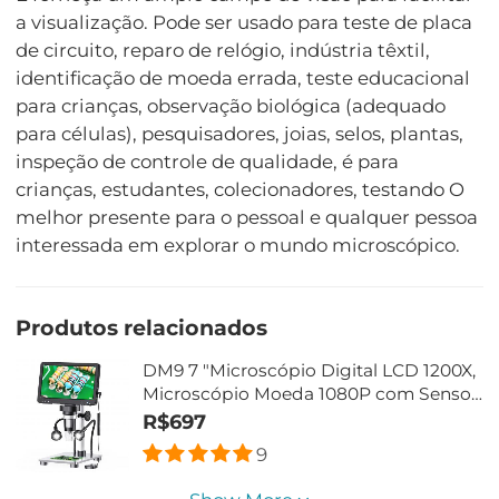
a visualização. Pode ser usado para teste de placa
de circuito, reparo de relógio, indústria têxtil,
identificação de moeda errada, teste educacional
para crianças, observação biológica (adequado
para células), pesquisadores, joias, selos, plantas,
inspeção de controle de qualidade, é para
crianças, estudantes, colecionadores, testando O
melhor presente para o pessoal e qualquer pessoa
interessada em explorar o mundo microscópico.
Produtos relacionados
DM9 7 "Microscópio Digital LCD 1200X,
Microscópio Moeda 1080P com Sensor
de Câmera de 12MP, Controle Remoto
R$697
com Fio, 10 Luzes LED, Microscópio
9
Eletrônico de Soldagem para Adultos,
Compatível com Windows/Mac OS